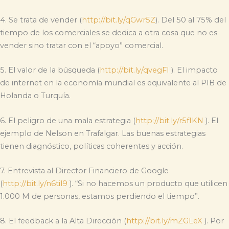
4. Se trata de vender (
http://bit.ly/qGwr5Z
). Del 50 al 75% del
tiempo de los comerciales se dedica a otra cosa que no es
vender sino tratar con el “apoyo” comercial.
5. El valor de la búsqueda (
http://bit.ly/qvegFI
). El impacto
de internet en la economía mundial es equivalente al PIB de
Holanda o Turquía.
6. El peligro de una mala estrategia (
http://bit.ly/r5fIKN
). El
ejemplo de Nelson en Trafalgar. Las buenas estrategias
tienen diagnóstico, políticas coherentes y acción.
7. Entrevista al Director Financiero de Google
(
http://bit.ly/n6til9
). “Si no hacemos un producto que utilicen
1.000 M de personas, estamos perdiendo el tiempo”.
8. El feedback a la Alta Dirección (
http://bit.ly/mZGLeX
). Por