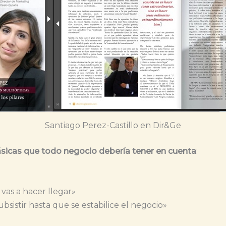
Santiago Perez-Castillo en Dir&Ge
sicas que todo negocio debería tener en cuenta
:
vas a hacer llegar»
bsistir hasta que se estabilice el negocio»